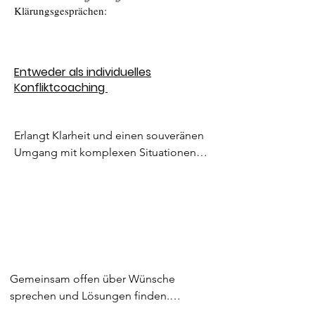
Klärungsgesprächen
:
Entweder als individuelles
Konfliktcoaching
Erlangt Klarheit und einen souveränen 
Umgang mit komplexen Situationen

Ich unterstütze euch, Abstand zu 
erlangen und die Situation gemeinsam 
zu verstehen:

- Welche Bedürfnisse und Interessen 
habt ihr? Und wie könnt ihr für diese 
Gemeinsam offen über Wünsche 
eintreten?

sprechen und Lösungen finden.
