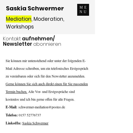
Saskia Schwermer
ME
NU
Mediation
, Moderation,
Workshops
Kontakt
aufnehmen/
Newsletter
abonnieren
Sie können mir untenstehend oder unter der folgenden E-
Mail Adresse schreiben, um ein telefonisches Erstgespräch
zu vereinbaren oder sich für den Newsletter anzumelden.
Gerne können Sie sich auch direkt einen für Sie passenden
Termin buchen.
Alle Vor- und Erstgespräche sind
kostenlos und ich bin gerne offen für alle Fragen.
E-Mail:
schwermer-mediation@posteo.de
Telefon:
0157 52776737
LinkedIn:
Saskia Schwermer