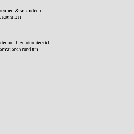
erkennen & verändern
5, Raum E11
tter
an - hier informiere ich
formationen rund um