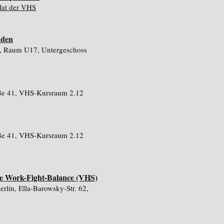
lat der VHS
nden
5, Raum U17, Untergeschoss
raße 41, VHS-Kursraum 2.12
raße 41, VHS-Kursraum 2.12
ere Work-Fight-Balance (VHS)
lin, Ella-Barowsky-Str. 62,