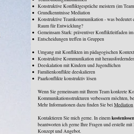
Konstruktive Konfliktgespräche meistern (im Tea
Grundkenntnisse Mediation
Konstruktive Teamkommunikation - was bedeutet 
Raum für Entwicklung?
Gemeinsam Stark: präventiver Konfliktleitfaden i
s
Entscheidungen treffen in Gruppen
Umgang mit Konflikten im pädagogischen Kontex
Konstruktive Kommunikation mit herausfordernde
Deeskalation mit Kindern und Jugendlichen
Familienkonflikte deeskalieren
Paarkonflikte konstruktiv lösen
Wenn Sie gemeinsam mit Ihrem Team konkrete Konf
Kommunikationsstrukturen verbessern möchten, begl
Mehr Informationen dazu finden Sie bei
Mediation
kostenlose
Kontaktieren Sie mich gerne. In einem
beantworten ich gerne Ihre Fragen und erstelle mi
Konzept und Angebot.