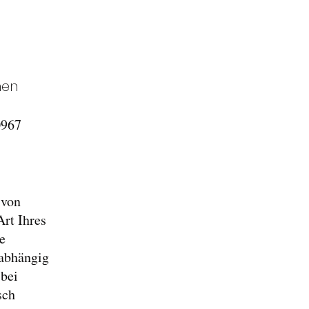
hen
0967
 von
Art Ihres
e
nabhängig
 bei
sch