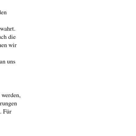
den
rwahrt.
uch die
nen wir
an uns
 werden,
erungen
. Für