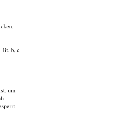
icken,
lit. b, c
ist, um
ch
esperrt