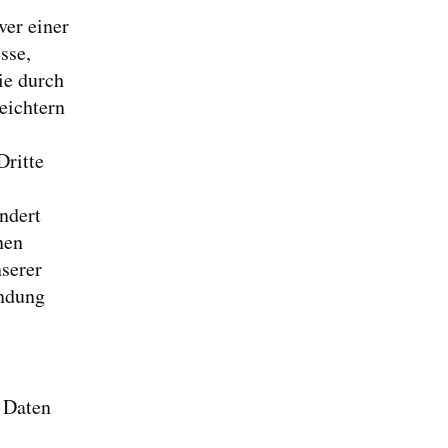
ver einer
sse,
ie durch
eichtern
Dritte
ndert
nen
serer
endung
n Daten