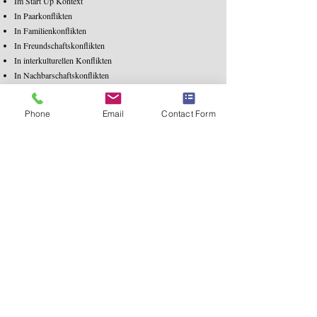
Im Start Up Kontext
In Paarkonflikten
In Familienkonflikten
In Freundschaftskonflikten
In interkulturellen Konflikten
In Nachbarschaftskonflikten
In Konflikten beim gemeinsamen Wohnen
Sollten Sie sich unsicher sein, ob eine Mediation in Ihrem
Phone
Email
Contact Form
Fall geeignet ist, rufen Sie sehr gerne für ein Vorgespräch
an und fragen nach. Alle Vorgespräche sind kostenlos.
Was kann Mediation, was nicht?
Eine Mediation ist ein Verfahren das Sie darin unterstützt,
Ihren eigenen Standpunkt zu klären und einander wieder
besser zu verstehen. Eine Mediation ist keine
Therapieform. Als lösungsorientiertes Verfahren beachten
wir in einer Mediation daher nur die Konfliktquellen, die
für den konkreten Konflikt relevant sind und gehen in
keine vertiefende psychoanalytische Betrachtung. Der
Fokus der Mediation liegt dabei auf dem Finden von für
die Zukunft funktionierenden Lösungen.